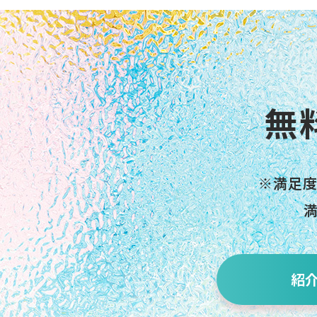
無
※満足
紹