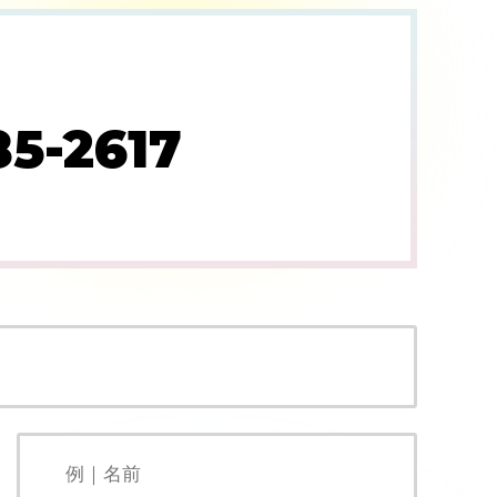
85-2617
）