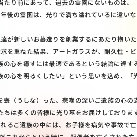
当たり前にあって、過去の霊園にないものは、
十年後の霊園は、光りで満ち溢れているに違いな
私達が新しいお墓造りを創業するにあたり抱いた
探求を重ねた結果、アートガラスが、耐久性・ビ
族の心を癒すには最適であるという結論に達す
族の心を明るくしたい」という思いを込め、「
を喪（うしな）った、悲嘆の深いご遺族の心の
たちは多くの皆様に光り墓をお届けしておりま
られるご遺族の中には、お子様を病気や事故で亡
まだこれからという時に、配偶者を亡くされた