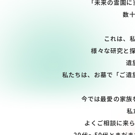
「未来の霊園に
数
これは、
様々な研究と
遺
私たちは、お墓で「ご遺
今では最愛の家族
私
よくご相談に来
20代～50代とまだ